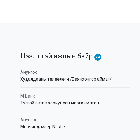
Нээлттэй ажлын байр
99
Анунгоо
Худалдааны төлөөлөгч /Баянхонгор аймаг/
М Банк
Тусгай актив хариуцсан мэргэжилтэн
Анунгоо
Мерчиндайзер Nestle