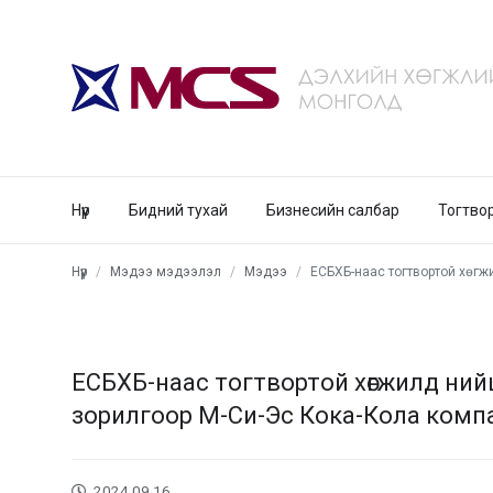
Нүүр
Бидний тухай
Бизнесийн салбар
Тогтво
Нүүр
Мэдээ мэдээлэл
Мэдээ
ЕСБХБ-наас тогтвортой хөгжилд нийцсэн үйлдвэрлэлийг дэмжих 
ЕСБХБ-наас тогтвортой хөгжилд ни
зорилгоор М-Си-Эс Кока-Кола комп
2024.09.16