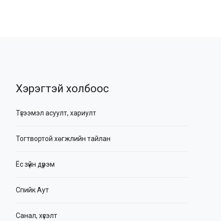
Хэрэгтэй холбоос
Түгээмэл асуулт, хариулт
Тогтвортой хөгжлийн тайлан
Ёс зүйн дүрэм
Спийк Аут
Санал, хүсэлт