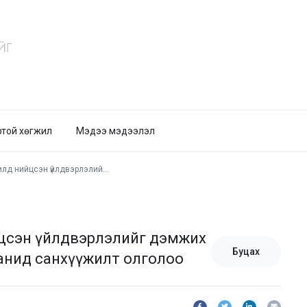
ртой хөгжил
Мэдээ мэдээлэл
зорилгоор М-Си-Эс Кока-Кола компанид санхүүжилт олголоо
йцсэн үйлдвэрлэлийг дэмжих
Буцах
анид санхүүжилт олголоо