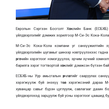
Европын Сэргээн Босголт Хөгжлийн Банк (ЕСБХБ)
үйлдвэрлэлийг дэмжих зорилгоор М-Си-Эс Кока-Кола 
М-Си-Эс Кока-Кола компани уг санхүүжилтийн х
үйлдвэрлэлийн шугамыг шинээр нэвтрүүлэхээс гадна 
өргөгчийн хэрэглээг нэмэгдүүлэх, эрчим хүчний хэмнэ
барилга зэрэг тогтвортой хөгжлийг дэмжсэн бүтээн ба
ЕСБХБ-ны Уур амьсгалын өөрчлөлтийг сааруулах санхү
хэрэгжүүлж буй энэхүү төсөл хэрэгжсэний дараа 
хуванцар савыг бүрэн цуглуулж, савлагааг дахин б
үйлдвэрлэхэд зарцуулж буй усны хэрэглээг цаашид буур