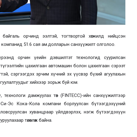
 байгаль орчинд ээлтэй, тогтвортой хөгжилд нийцсэн
компанид 51.6 сая ам.долларын санхүүжилт олголоо.
үрээнд орчин үеийн дэвшилтэт технологид суурилсан
түгээлтийн цахилгаан автомашин болон цахилгаан сэрээт
лттэй, сэргээгдэх эрчим хүчний эх үүсвэр бүхий агуулахын
йгуулалтуудыг хийхээр зорьж буй юм.
ү, технологи дамжуулах төв (FINTECC)-ийн санхүүжилтээр
М-Си-Эс Кока-Кола компани борлуулсан бүтээгдэхүүний
оловсруулсан хуванцраар үйлдвэрлэх, нэгж бүтээгдэхүүн
уулахаар төлөвлөж байна.