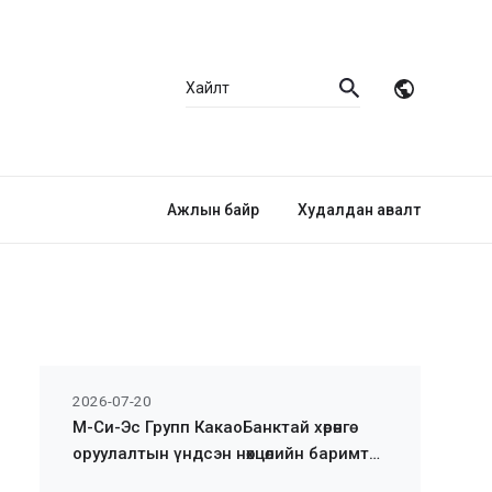
Ажлын байр
Худалдан авалт
2026-07-20
М-Си-Эс Групп КакаоБанктай хөрөнгө
оруулалтын үндсэн нөхцөлийн баримт
бичигт гарын үсэг зурлаа