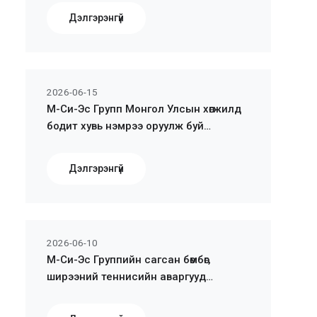
Дэлгэрэнгүй
2026-06-15
М-Си-Эс Групп Монгол Улсын хөгжилд
бодит хувь нэмрээ оруулж буй
үзүүлэлтээр тэргүүнд эрэмбэлэгдлээ
Дэлгэрэнгүй
2026-06-10
М-Си-Эс Группийн сагсан бөмбөг,
ширээний теннисийн аваргууд
тодорлоо