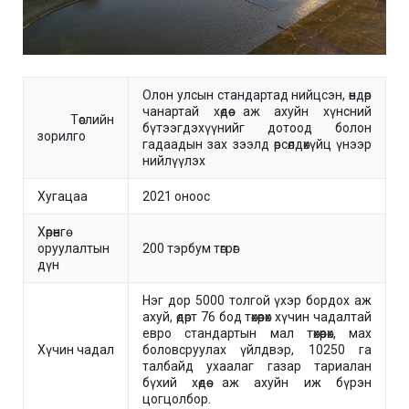
Олон улсын стандартад нийцсэн, өндөр
чанартай хөдөө аж ахуйн хүнсний
Төслийн
бүтээгдэхүүнийг дотоод болон
зорилго
гадаадын зах зээлд өрсөлдөхүйц үнээр
нийлүүлэх
Хугацаа
2021 оноос
Хөрөнгө
оруулалтын
200 тэрбум төгрөг
дүн
Нэг дор 5000 толгой үхэр бордох аж
ахуй, өдөрт 76 бод төхөөрөх хүчин чадалтай
евро стандартын мал төхөөрөх, мах
Хүчин чадал
боловсруулах үйлдвэр, 10250 га
талбайд ухаалаг газар тариалан
бүхий хөдөө аж ахуйн иж бүрэн
цогцолбор.