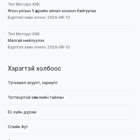
Топ Моторс ХХК
Япон улсын 5 өдрийн аялал зохион байгуулах
Бүртгэл хаах огноо: 2026-08-10
Топ Моторс ХХК
Малгай нийлүүлэх
Бүртгэл хаах огноо: 2026-08-10
Хэрэгтэй холбоос
Түгээмэл асуулт, хариулт
Тогтвортой хөгжлийн тайлан
Ёс зүйн дүрэм
Спийк Аут