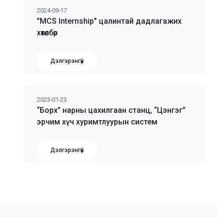
2024-09-17
"MCS Internship" цалинтай дадлагажих
хөтөлбөр
Дэлгэрэнгүй
2023-01-23
“Борх” нарны цахилгаан станц, “Цэнгэг”
эрчим хүч хуримтлуурын систем
Дэлгэрэнгүй