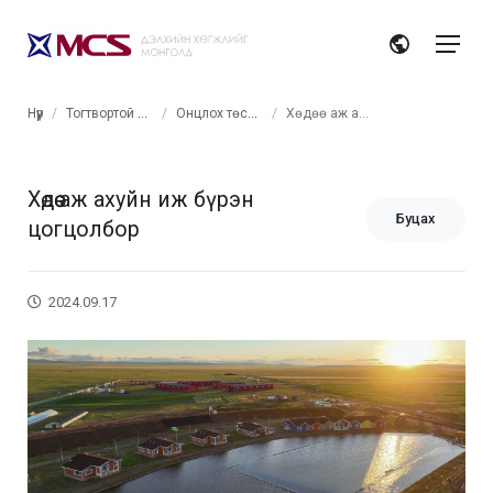
Нүүр
Тогтвортой хөгжил
Онцлох төслүүд
Хөдөө аж ахуйн иж бүрэн цогцолбор
Хөдөө аж ахуйн иж бүрэн
Буцах
цогцолбор
2024.09.17