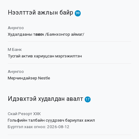
Нээлттэй ажлын байр
99
Анунгоо
Худалдааны төлөөлөгч /Баянхонгор аймаг/
М Банк
Тусгай актив хариуцсан мэргэжилтэн
Анунгоо
Мерчиндайзер Nestle
Идэвхтэй худалдан авалт
17
Скай Резорт ХХК
Гольфийн талбайн сүүдрэвч бариулах ажил
Бүртгэл хаах огноо: 2026-08-12