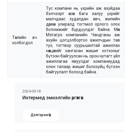
Тус компани нь үхрийн аж ахуйдаа
бэлчээрт өссөн бага залуу үхрийг
малчдаас худалдан авч, жилийн
дөрвөн улиралд тогтмол орлого олох
боломжийг бүрдүүлдэг байна. Мөн
Мэтагро компанийн Чандганы аж
Төслийн ач
ахуйн цогцолбортоо ажилчдын тав
холбогдол
тух, тогтвор суурьшилтай ажиллах
нөхцөлийг хангасан жишиг хотхоныг
бүтээн байгуулсан нь орон нутагт үйл
ажиллагаа явуулдаг компаниудад
олон талаар жишиг болохуйц бүтээн
байгуулалт болоод байна.
2024-09-18
Интермед эмнэлгийн өргөтгөл
Дэлгэрэнгүй