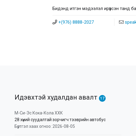
Бидэнд итгэн мэдээлэл ирүүлсэн танд б
+(976)
8888-2027
spea
Идэвхтэй худалдан авалт
17
М-Си-Эс Кока-Кола ХХК
28 хүний суудалтай зорчигч тээврийн автобус
Бүртгэл хаах огноо: 2026-08-05