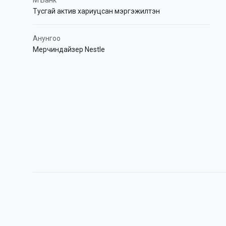
М Банк
Тусгай актив хариуцсан мэргэжилтэн
Анунгоо
Мерчиндайзер Nestle