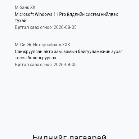
М банк ХК
Microsoft Windows 11 Pro үйлдлийн систем нийлүүлэх
тухай
Бүртгэл хаах огноо: 2026-08-05
М-Си-Эс Интернэйшнл ХХК
Сайжруулсан авто зам, замын байгууламжийн зураг
төсөл боловсруулах
Бүртгэл хаах огноо: 2026-08-05
Биднийг дагаарай