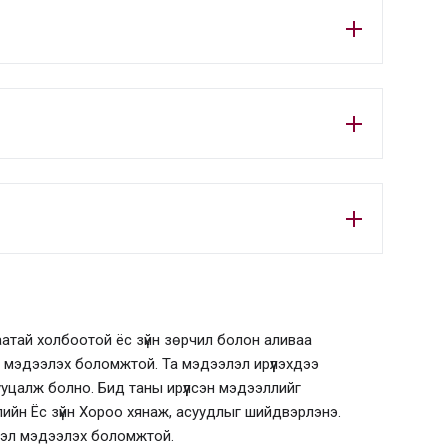
атай холбоотой ёс зүйн зөрчил болон аливаа
 мэдээлэх боломжтой. Та мэдээлэл ирүүлэхдээ
уцалж болно. Бид таны ирүүлсэн мэдээллийг
ийн Ёс зүйн Хороо хянаж, асуудлыг шийдвэрлэнэ.
вэл мэдээлэх боломжтой.