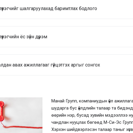
үүлэгчийг шалгаруулахад баримтлах бодлого
үүлэгчийн ёс зүйн дүрэм
лдан авах ажиллагааг гүйцэтгэх аргыг сонгох
Манай Групп, компаниудын үйл ажиллага
шударга бус үйлдлийн талаар та бидэнд
өөрийн нэр, бусад хувийн мэдээллээ ну
чандлан нууцлах бөгөөд М-Си-Эс Групп
Хэрхэн шийдвэрлэсэн талаар таныг хүс