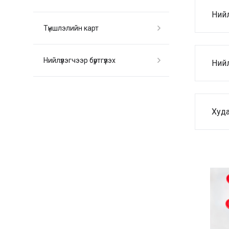
Нийл
Түншлэлийн карт
Нийлүүлэгчээр бүртгүүлэх
Нийл
Худа