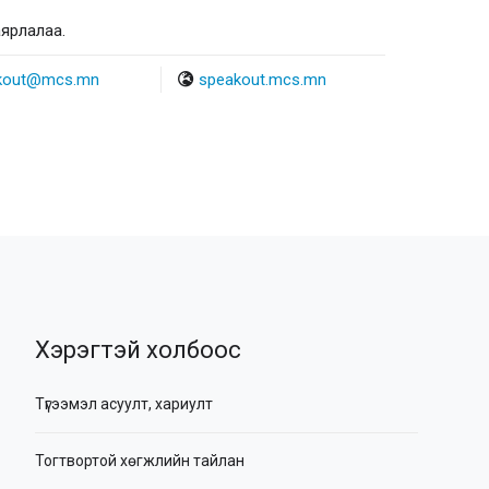
аярлалаа.
kout@mcs.mn
speakout.mcs.mn
Хэрэгтэй холбоос
Түгээмэл асуулт, хариулт
Тогтвортой хөгжлийн тайлан