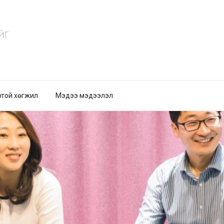
ртой хөгжил
Мэдээ мэдээлэл