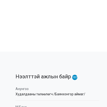
Нээлттэй ажлын байр
107
Анунгоо
Худалдааны төлөөлөгч /Баянхонгор аймаг/