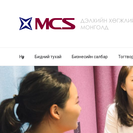
Нүүр
Бидний тухай
Бизнесийн салбар
Тогтво