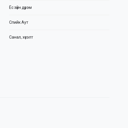
Ёс зүйн дүрэм
Спийк Аут
Санал, хүсэлт