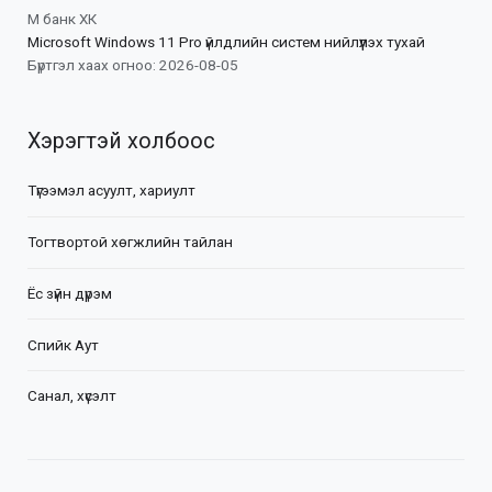
М банк ХК
Microsoft Windows 11 Pro үйлдлийн систем нийлүүлэх тухай
Бүртгэл хаах огноо: 2026-08-05
Хэрэгтэй холбоос
Түгээмэл асуулт, хариулт
Тогтвортой хөгжлийн тайлан
Ёс зүйн дүрэм
Спийк Аут
Санал, хүсэлт