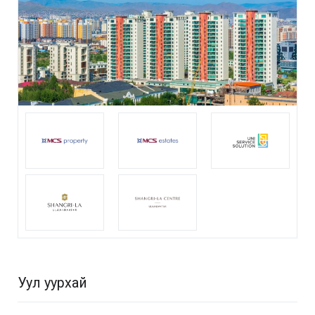
Уул уурхай