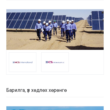
Барилга, үл хөдлөх хөрөнгө