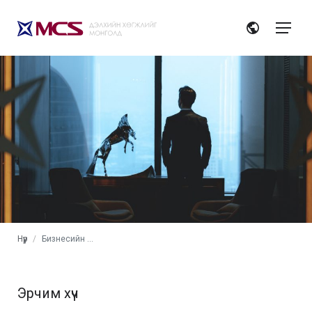
Нүүр
Бизнесийн салбар
Эрчим хүч