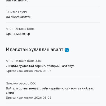
Бизнес аналист
Юнител Групп
QA мэргэжилтэн
М-Си-Эс Кока-Кола
Брэнд менежер
Идэвхтэй худалдан авалт
12
М-Си-Эс Кока-Кола ХХК
28 хүний суудалтай зорчигч тээврийн автобус
Бүртгэл хаах огноо: 2026-08-05
Энержи ресурс ХХК
Байгаль орчны нөлөөллийн нарийвчилсан үнэлгээ хийлгэх
ажил
Бүртгэл хаах огноо: 2026-08-05